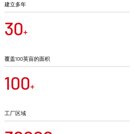
了较大的进步和发展。
建立多年
规范的管理、良好的服务赢得了市场和客户，赢
30
得了企业的发展。目前，公司是"中国五金制品
+
协会会员单位”，"全国重质量、守信用公众满意
单位”， "中国农业银行浙江省分行AAA信用企
业”，ISO9001质量体系认证企业";公司的"超越"牌
覆盖100英亩的面积
产品被评为"中国著名品牌"，并且公司连续多年
100
被市委、市政府及行政管理部门评为"优秀企
+
业""文明私营企业""诚信经营企业""外贸出口先进
单位""先进职工之家”等称号，公司产品拥有24项
实用新型和外观证书。
工厂区域