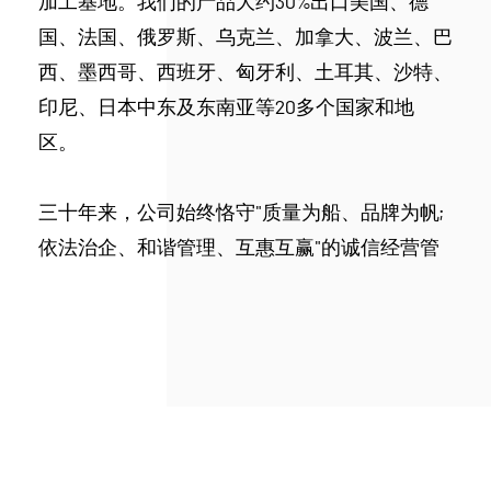
加工基地。我们的产品大约30%出口美国、德
国、法国、俄罗斯、乌克兰、加拿大、波兰、巴
西、墨西哥、西班牙、匈牙利、土耳其、沙特、
印尼、日本中东及东南亚等20多个国家和地
区。
三十年来，公司始终恪守"质量为船、品牌为帆;
依法治企、和谐管理、互惠互赢"的诚信经营管
理理念，建立健全了营销网络，不断加强了人才
资源管理，努力执行了国际化的管理体系，重点
推荐了品牌形象策划设计和产品创优，措续加大
科技创新力度，改善了企业生产力水平，加快了
企业国内外市场化进程等方面，在各级党委政府
和行政管理部门的正确领导下，各项事业都取得