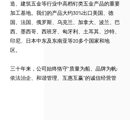
造、建筑五金等行业中高档钉类五金产品的重要
加工基地。我们的产品大约30%出口美国、德
国、法国、俄罗斯、乌克兰、加拿大、波兰、巴
西、墨西哥、西班牙、匈牙利、土耳其、沙特、
印尼、日本中东及东南亚等20多个国家和地
区。
三十年来，公司始终恪守"质量为船、品牌为帆;
依法治企、和谐管理、互惠互赢"的诚信经营管
理理念，建立健全了营销网络，不断加强了人才
资源管理，努力执行了国际化的管理体系，重点
推荐了品牌形象策划设计和产品创优，措续加大
科技创新力度，改善了企业生产力水平，加快了
企业国内外市场化进程等方面，在各级党委政府