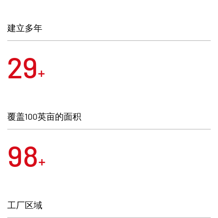
和行政管理部门的正确领导下，各项事业都取得
了较大的进步和发展。
建立多年
规范的管理、良好的服务赢得了市场和客户，赢
30
得了企业的发展。目前，公司是"中国五金制品
+
协会会员单位”，"全国重质量、守信用公众满意
单位”， "中国农业银行浙江省分行AAA信用企
业”，ISO9001质量体系认证企业";公司的"超越"牌
覆盖100英亩的面积
产品被评为"中国著名品牌"，并且公司连续多年
100
被市委、市政府及行政管理部门评为"优秀企
+
业""文明私营企业""诚信经营企业""外贸出口先进
单位""先进职工之家”等称号，公司产品拥有24项
实用新型和外观证书。
工厂区域