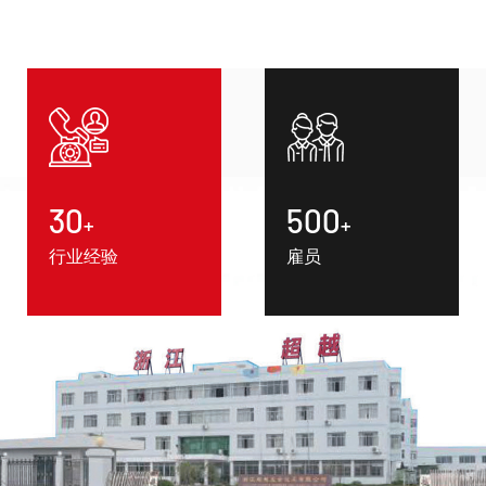
30
500
+
+
行业经验
雇员