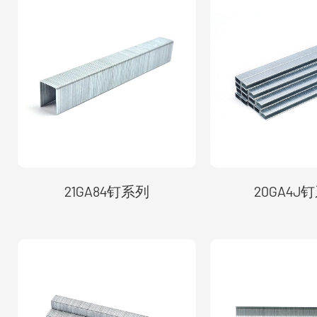
21GA84钉系列
20GA4J