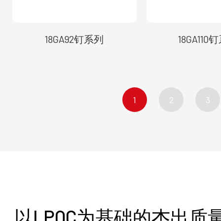
18GA92钉系列
18GA110
1
2
3
以LPQC为基础的杰出质