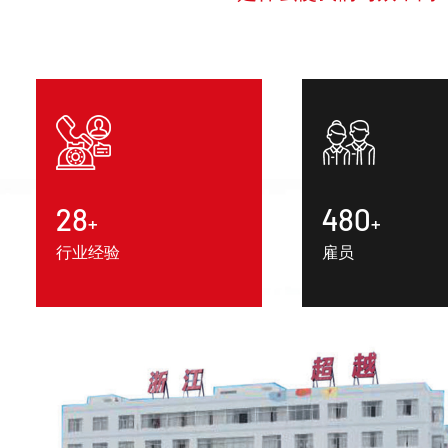
30
500
+
+
行业经验
雇员