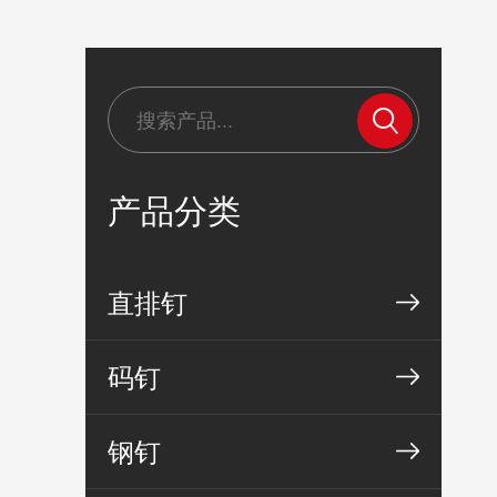
产品分类
直排钉
码钉
钢钉